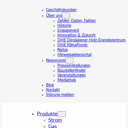
Zum
Inhalt
Geschäftskunden
springen
Über uns
Zahlen, Daten, Fakten
Historie
Engagement
Innovation & Zukunft
DHE Dinslakener Holz-Energiezentrum
DHE KlimaFonds
Netze
Hinweisgeberportal
Newsroom
Pressemitteilungen
Baustellenfinder
Veranstaltungen
Mediathek
Blog
Kontakt
Störung melden
Produkte
Strom
Gas