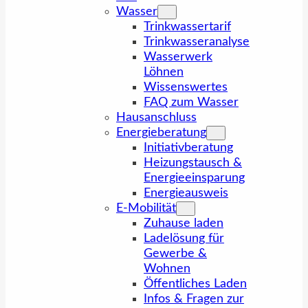
Wasser
Trinkwassertarif
Trinkwasseranalyse
Wasserwerk
Löhnen
Wissenswertes
FAQ zum Wasser
Hausanschluss
Energieberatung
Initiativberatung
Heizungstausch &
Energieeinsparung
Energieausweis
E-Mobilität
Zuhause laden
Ladelösung für
Gewerbe &
Wohnen
Öffentliches Laden
Infos & Fragen zur