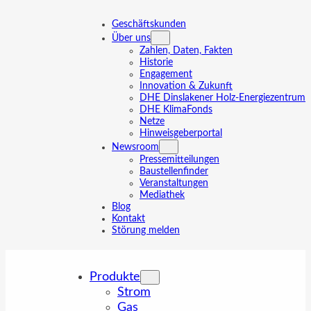
Zum
Inhalt
Geschäftskunden
springen
Über uns
Zahlen, Daten, Fakten
Historie
Engagement
Innovation & Zukunft
DHE Dinslakener Holz-Energiezentrum
DHE KlimaFonds
Netze
Hinweisgeberportal
Newsroom
Pressemitteilungen
Baustellenfinder
Veranstaltungen
Mediathek
Blog
Kontakt
Störung melden
Produkte
Strom
Gas