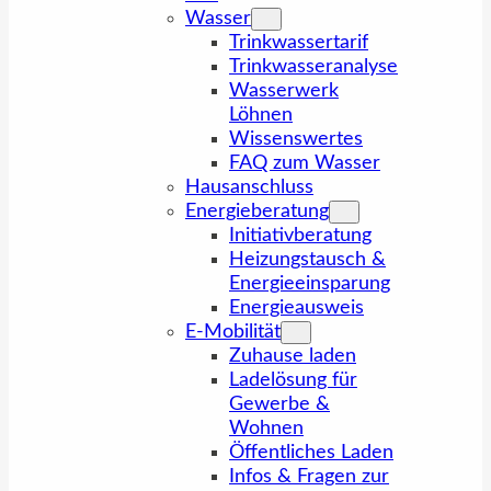
Wasser
Trinkwassertarif
Trinkwasseranalyse
Wasserwerk
Löhnen
Wissenswertes
FAQ zum Wasser
Hausanschluss
Energieberatung
Initiativberatung
Heizungstausch &
Energieeinsparung
Energieausweis
E-Mobilität
Zuhause laden
Ladelösung für
Gewerbe &
Wohnen
Öffentliches Laden
Infos & Fragen zur