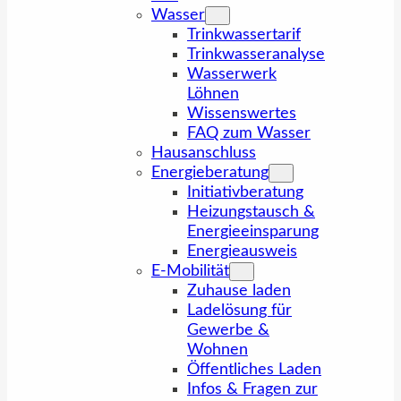
Wasser
Trinkwassertarif
Trinkwasseranalyse
Wasserwerk
Löhnen
Wissenswertes
FAQ zum Wasser
Hausanschluss
Energieberatung
Initiativberatung
Heizungstausch &
Energieeinsparung
Energieausweis
E-Mobilität
Zuhause laden
Ladelösung für
Gewerbe &
Wohnen
Öffentliches Laden
Infos & Fragen zur