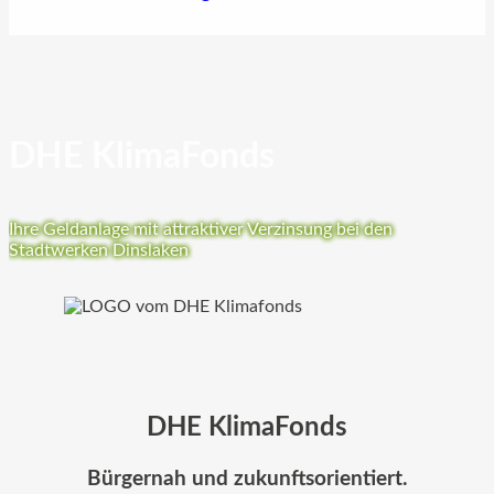
DHE KlimaFonds
Ihre Geldanlage mit attraktiver Verzinsung bei den
Stadtwerken Dinslaken
DHE KlimaFonds
Bürgernah und zukunftsorientiert.