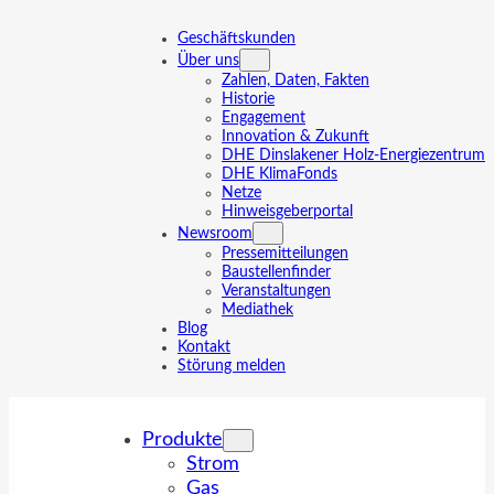
Zum
Inhalt
Geschäftskunden
springen
Über uns
Zahlen, Daten, Fakten
Historie
Engagement
Innovation & Zukunft
DHE Dinslakener Holz-Energiezentrum
DHE KlimaFonds
Netze
Hinweisgeberportal
Newsroom
Pressemitteilungen
Baustellenfinder
Veranstaltungen
Mediathek
Blog
Kontakt
Störung melden
Produkte
Strom
Gas