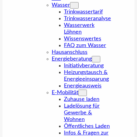
Wasser
Trinkwassertarif
Trinkwasseranalyse
Wasserwerk
Löhnen
Wissenswertes
FAQ zum Wasser
Hausanschluss
Energieberatung
Initiativberatung
Heizungstausch &
Energieeinsparung
Energieausweis
E-Mobilität
Zuhause laden
Ladelösung für
Gewerbe &
Wohnen
Öffentliches Laden
Infos & Fragen zur