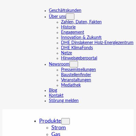
Zum
Inhalt
Geschäftskunden
springen
Über uns
Zahlen, Daten, Fakten
Historie
Engagement
Innovation & Zukunft
DHE Dinslakener Holz-Energiezentrum
DHE KlimaFonds
Netze
Hinweisgeberportal
Newsroom
Pressemitteilungen
Baustellenfinder
Veranstaltungen
Mediathek
Blog
Kontakt
Störung melden
Produkte
Strom
Gas