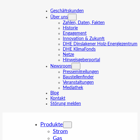
Zum
Inhalt
Geschäftskunden
springen
Über uns
Zahlen, Daten, Fakten
Historie
Engagement
Innovation & Zukunft
DHE Dinslakener Holz-Energiezentrum
DHE KlimaFonds
Netze
Hinweisgeberportal
Newsroom
Pressemitteilungen
Baustellenfinder
Veranstaltungen
Mediathek
Blog
Kontakt
Störung melden
Produkte
Strom
Gas