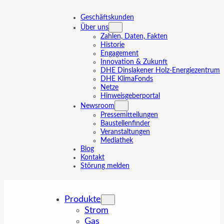
Zum
Inhalt
Geschäftskunden
springen
Über uns
Zahlen, Daten, Fakten
Historie
Engagement
Innovation & Zukunft
DHE Dinslakener Holz-Energiezentrum
DHE KlimaFonds
Netze
Hinweisgeberportal
Newsroom
Pressemitteilungen
Baustellenfinder
Veranstaltungen
Mediathek
Blog
Kontakt
Störung melden
Produkte
Strom
Gas