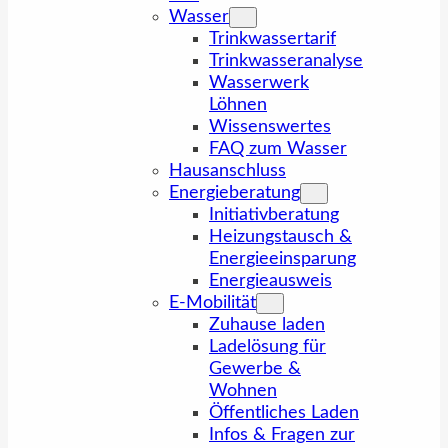
Wasser
Trinkwassertarif
Trinkwasseranalyse
Wasserwerk
Löhnen
Wissenswertes
FAQ zum Wasser
Hausanschluss
Energieberatung
Initiativberatung
Heizungstausch &
Energieeinsparung
Energieausweis
E-Mobilität
Zuhause laden
Ladelösung für
Gewerbe &
Wohnen
Öffentliches Laden
Infos & Fragen zur