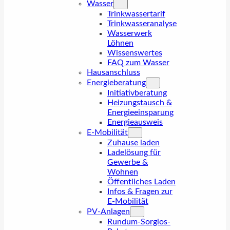
Wasser
Trinkwassertarif
Trinkwasseranalyse
Wasserwerk
Löhnen
Wissenswertes
FAQ zum Wasser
Hausanschluss
Energieberatung
Initiativberatung
Heizungstausch &
Energieeinsparung
Energieausweis
E-Mobilität
Zuhause laden
Ladelösung für
Gewerbe &
Wohnen
Öffentliches Laden
Infos & Fragen zur
E-Mobilität
PV-Anlagen
Rundum-Sorglos-