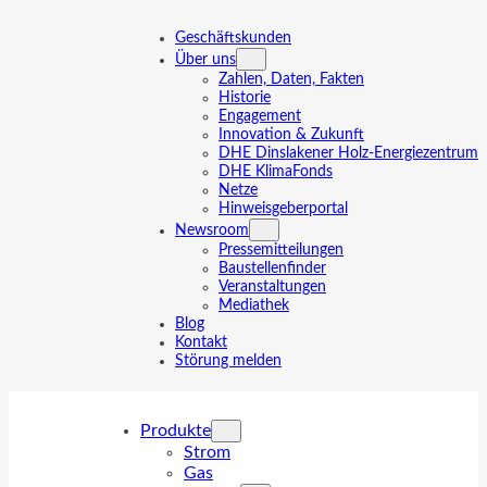
Zum
Inhalt
Geschäftskunden
springen
Über uns
Zahlen, Daten, Fakten
Historie
Engagement
Innovation & Zukunft
DHE Dinslakener Holz-Energiezentrum
DHE KlimaFonds
Netze
Hinweisgeberportal
Newsroom
Pressemitteilungen
Baustellenfinder
Veranstaltungen
Mediathek
Blog
Kontakt
Störung melden
Produkte
Strom
Gas