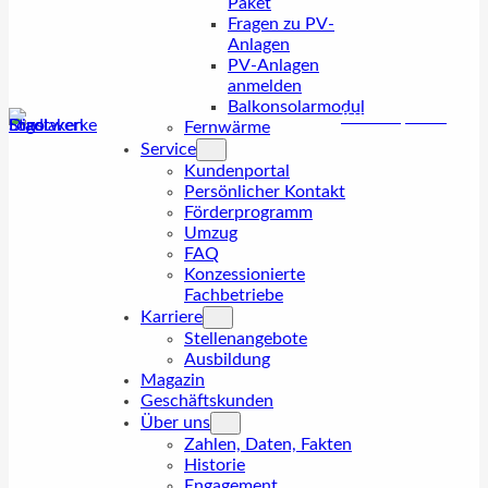
Paket
Fragen zu PV-
Anlagen
PV-Anlagen
anmelden
Balkonsolarmodul
Kundenportal
Fernwärme
Service
Kundenportal
Persönlicher Kontakt
Förderprogramm
Umzug
FAQ
Konzessionierte
Fachbetriebe
Karriere
Stellenangebote
Ausbildung
Magazin
Geschäftskunden
Über uns
Zahlen, Daten, Fakten
Historie
Engagement