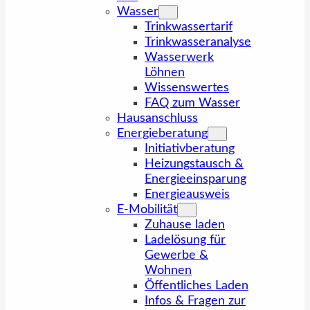
Wasser
Trinkwassertarif
Trinkwasseranalyse
Wasserwerk
Löhnen
Wissenswertes
FAQ zum Wasser
Hausanschluss
Energieberatung
Initiativberatung
Heizungstausch &
Energieeinsparung
Energieausweis
E-Mobilität
Zuhause laden
Ladelösung für
Gewerbe &
Wohnen
Öffentliches Laden
Infos & Fragen zur