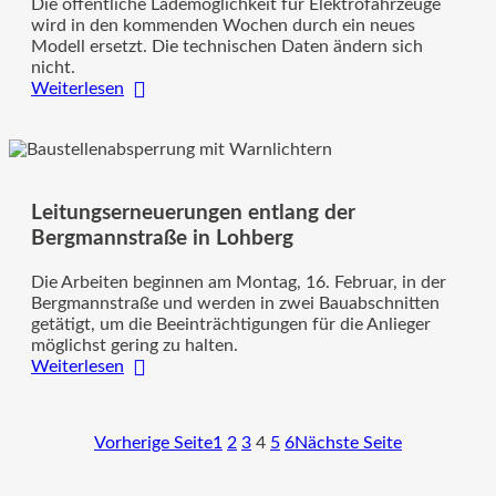
Die öffentliche Lademöglichkeit für Elektrofahrzeuge
wird in den kommenden Wochen durch ein neues
Modell ersetzt. Die technischen Daten ändern sich
nicht.
:
Weiterlesen
Öffentliche
Ladestation
an
der
Saarstraße
Leitungserneuerungen entlang der
außer
Betrieb
Bergmannstraße in Lohberg
Die Arbeiten beginnen am Montag, 16. Februar, in der
Bergmannstraße und werden in zwei Bauabschnitten
getätigt, um die Beeinträchtigungen für die Anlieger
möglichst gering zu halten.
:
Weiterlesen
Leitungserneuerungen
entlang
der
Vorherige Seite
1
2
3
4
5
6
Nächste Seite
Bergmannstraße
in
Lohberg