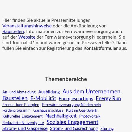
Hier finden Sie aktuelle Pressemitteilungen,
Veranstaltungshinweise
oder die Ankündigung von
Baustellen
. Informationen zur Fernwärmeversorgung auch
auf der
Website
der Fernwärmeversorgung Niederrhein. Sie
sind Journalist*in und wären gerne im Presseverteiler? Dann
füllen Sie einfach zur Registrierung das
Kontaktformular
aus.
Themenbereiche
Aus dem Unternehmen
Ausbildung
An- und Abmeldung
Baustellen
E-Mobilität
Energy Run
Energiespartipps
Erneuerbare Energien
Fernwärmeversorgung Niederrhein
Förderprogramm
Gashausanschluss
Kult im Gas(t)werk
Nachhaltigkeit
Kulturelles Engagement
Photovoltaik
Soziales Engagement
Reduzierte Netzentgelte
Strom- und Gaspreise
Strom- und Gasrechnung
Störung