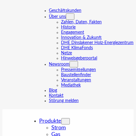
Zum
Inhalt
Geschäftskunden
springen
Über uns
Zahlen, Daten, Fakten
Historie
Engagement
Innovation & Zukunft
DHE Dinslakener Holz-Energiezentrum
DHE KlimaFonds
Netze
Hinweisgeberportal
Newsroom
Pressemitteilungen
Baustellenfinder
Veranstaltungen
Mediathek
Blog
Kontakt
Störung melden
Produkte
Strom
Gas