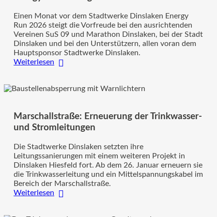
Einen Monat vor dem Stadtwerke Dinslaken Energy
Run 2026 steigt die Vorfreude bei den ausrichtenden
Vereinen SuS 09 und Marathon Dinslaken, bei der Stadt
Dinslaken und bei den Unterstützern, allen voran dem
Hauptsponsor Stadtwerke Dinslaken.
:
Weiterlesen
Vorbereitungen
für
den
Stadtwerke
Dinslaken
Marschallstraße: Erneuerung der Trinkwasser-
Energy
Run
und Stromleitungen
2026
gehen
Die Stadtwerke Dinslaken setzten ihre
in
Leitungssanierungen mit einem weiteren Projekt in
die
Dinslaken Hiesfeld fort. Ab dem 26. Januar erneuern sie
heiße
die Trinkwasserleitung und ein Mittelspannungskabel im
Phase
Bereich der Marschallstraße.
:
Weiterlesen
Marschallstraße:
Erneuerung