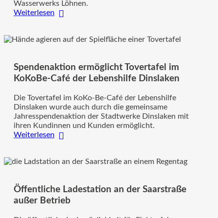
Wasserwerks Löhnen.
:
Weiterlesen
Stadtwerke
Dinslaken
sehen
Trinkwasserqualität
durch
Spendenaktion ermöglicht Tovertafel im
Amprion-
Pläne
KoKoBe-Café der Lebenshilfe Dinslaken
gefährdet
Die Tovertafel im KoKo-Be-Café der Lebenshilfe
Dinslaken wurde auch durch die gemeinsame
Jahresspendenaktion der Stadtwerke Dinslaken mit
ihren Kundinnen und Kunden ermöglicht.
:
Weiterlesen
Spendenaktion
ermöglicht
Tovertafel
im
KoKoBe-
Öffentliche Ladestation an der Saarstraße
Café
der
außer Betrieb
Lebenshilfe
Dinslaken