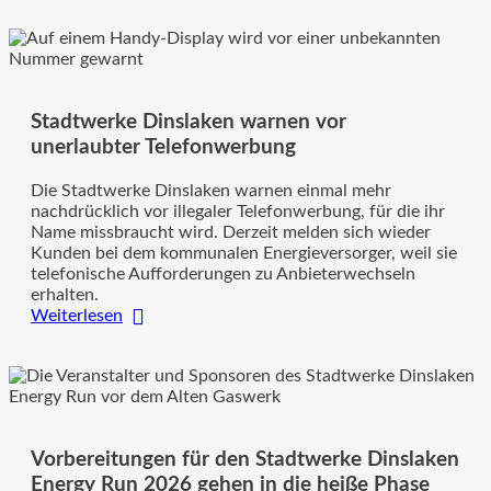
Dinslaken
sponsern
Wasserspiele
in
der
Stadtwerke Dinslaken warnen vor
Innenstadt
unerlaubter Telefonwerbung
Die Stadtwerke Dinslaken warnen einmal mehr
nachdrücklich vor illegaler Telefonwerbung, für die ihr
Name missbraucht wird. Derzeit melden sich wieder
Kunden bei dem kommunalen Energieversorger, weil sie
telefonische Aufforderungen zu Anbieterwechseln
erhalten.
:
Weiterlesen
Stadtwerke
Dinslaken
warnen
vor
unerlaubter
Telefonwerbung
Vorbereitungen für den Stadtwerke Dinslaken
Energy Run 2026 gehen in die heiße Phase