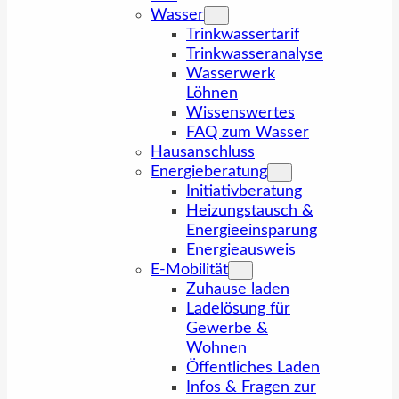
Wasser
Trinkwassertarif
Trinkwasseranalyse
Wasserwerk
Löhnen
Wissenswertes
FAQ zum Wasser
Hausanschluss
Energieberatung
Initiativberatung
Heizungstausch &
Energieeinsparung
Energieausweis
E-Mobilität
Zuhause laden
Ladelösung für
Gewerbe &
Wohnen
Öffentliches Laden
Infos & Fragen zur