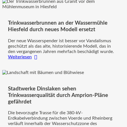
der
Trinkwasser-
und
Stromleitungen
Trinkwasserbrunnen an der Wassermühle
Hiesfeld durch neues Modell ersetzt
Der neue Wasserspender ist besser vor Vandalismus
geschützt als das alte, historisierende Modell, das in
den vergangenen Jahren mehrfach beschädigt wurde.
:
Weiterlesen
Trinkwasserbrunnen
an
der
Wassermühle
Hiesfeld
Stadtwerke Dinslaken sehen
durch
neues
Trinkwasserqualität durch Amprion-Pläne
Modell
gefährdet
ersetzt
Die bevorzugte Trasse für die 380-kV-
Erdkabelverbindung zwischen Voerde und Rheinberg
verläuft innerhalb der Wasserschutzzone des